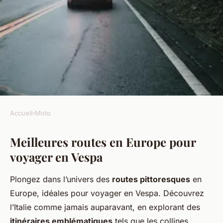
Accueil
›
Moto
MOTO
Meilleures routes en Europe pour
Expérience de voyage sur
voyager en Vespa
Vespa : les meilleures routes à
emprunter en Europe
Plongez dans l’univers des
routes pittoresques
en
Europe, idéales pour voyager en Vespa. Découvrez
Célia
•
27 janvier 2025
•
5 min de lecture
l’Italie comme jamais auparavant, en explorant des
itinéraires emblématiques
tels que les collines