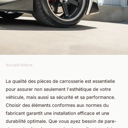
Accueil
›
Voiture
VOITURE
Pièce de carrosserie : un choix
La qualité des pièces de carrosserie est essentielle
pour assurer non seulement l'esthétique de votre
de qualité pour votre voiture
véhicule, mais aussi sa sécurité et sa performance.
Choisir des éléments conformes aux normes du
Célia
•
9 mai 2025
•
3 min de lecture
fabricant garantit une installation efficace et une
durabilité optimale. Que vous ayez besoin de pare-