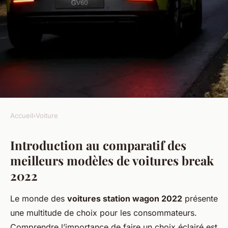
Accueil
›
Voiture
VOITURE
Introduction au comparatif des
Comparatif des meilleurs
meilleurs modèles de voitures break
modèles de voitures break
2022
2022
Le monde des
voitures station wagon 2022
présente
Célia
•
18 février 2025
•
9 min de lecture
une multitude de choix pour les consommateurs.
Comprendre l’importance de faire un choix éclairé est