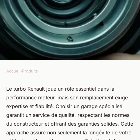
Accueil
›
Produits
PRODUITS
Remplacement turbo renault :
Le turbo Renault joue un rôle essentiel dans la
performance moteur, mais son remplacement exige
optez pour la confiance et la
expertise et fiabilité. Choisir un garage spécialisé
qualité
garantit un service de qualité, respectant les normes
du constructeur et offrant des garanties solides. Cette
Célia
•
26 juillet 2025
•
5 min de lecture
approche assure non seulement la longévité de votre